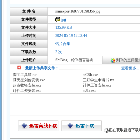
文 件 名
mmexport1697701598356.jpg
文件类型
jpg
文件大小
135.99 KB
上传时间
2024-05-19 12:53:44
文件说明
钙片合集
下载次数
2 次
上传用户
ShiBing
给Ta留言咨询
到Ta的空间里逛
最新上传共享文件：
查看更多...
淘宝工具箱.rar
stCSh.exe
满天星划价安装.exe
三好学生申请书.txt
超市收银安装.exe
计件工资安装.exe
计件工资安装.exe
stJJx.exe
正在获取普通下载地址