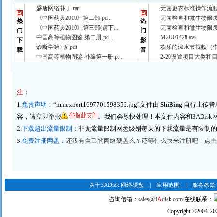
盛唐网络补丁.rar
无菌更衣标准操作流程（
《中国药典2010》第二部.pd...
无菌检查和微生物限度检
热
热
《中国药典2010》第三部(请下...
无菌检查和微生物限度检
门
门
中国高等植物图鉴 第二册.pd...
M2U01428.avi
下
影
诊断学第7版.pdf
欢乐的泼水节视频（李春
载
音
中国高等植物图鉴 补编第一册.p...
2-20设置项目大类和目
注：
1.
免责声明：
“mmexport1697701598356.jpg”文件由
ShiBing
自行上传管
容，请
立即举报
。我们会尽快处理！本文件内容和3ADisk
2.
下载超出流量限制：
非无流量限制网盘级别每天的下载流量是有限制
3.
免费注册网盘：
还没有自己的网络硬盘么？还等什么快来注册吧！点击这里
关于3ADisk 网络硬盘
|
应用范围
|
服务条款
咨询信箱：
sales@3
A
disk.com
在线联系：
Copyright
©
2004-20