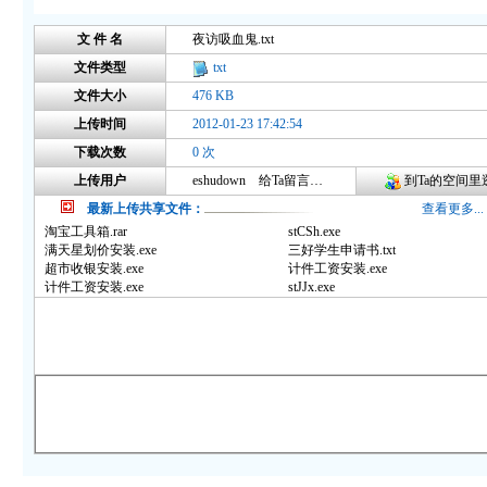
文 件 名
夜访吸血鬼.txt
文件类型
txt
文件大小
476 KB
上传时间
2012-01-23 17:42:54
下载次数
0 次
上传用户
eshudown
给Ta留言咨询
到Ta的空间里逛
最新上传共享文件：
查看更多...
淘宝工具箱.rar
stCSh.exe
满天星划价安装.exe
三好学生申请书.txt
超市收银安装.exe
计件工资安装.exe
计件工资安装.exe
stJJx.exe