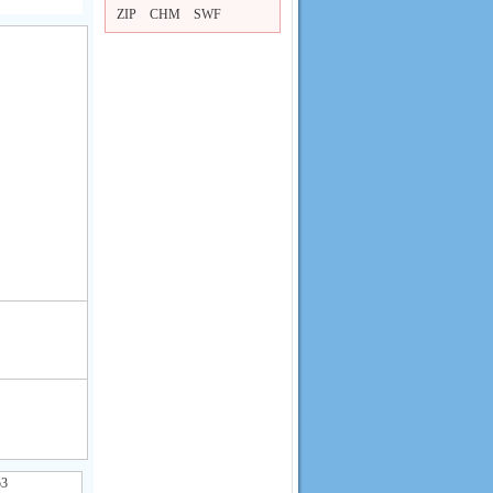
ZIP
CHM
SWF
3