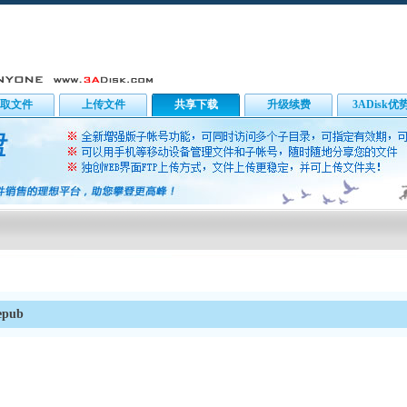
取文件
上传文件
共享下载
升级续费
3ADisk优
epub