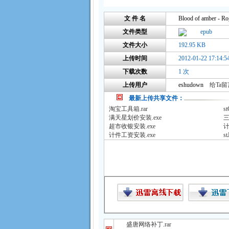
文 件 名
Blood of amber - Ro
文件类型
epub
文件大小
192.95 KB
上传时间
2012-01-22 17:14:5
下载次数
1 次
上传用户
eshudown
给Ta留言
最新上传共享文件：
淘宝工具箱.rar
st
满天星划价安装.exe
三
超市收银安装.exe
计
计件工资安装.exe
st
盛唐网络补丁.rar