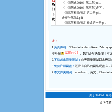
《中国药典2010》第二部.pd...
热
《中国药典2010》第三部(请下...
门
中国高等植物图鉴 第二册.pd...
下
诊断学第7版.pdf
载
中国高等植物图鉴 补编第一册.p...
注：
1.
免责声明：
“Blood of amber - Roger Zelazn
即举报
。我们会尽快处理！本文件
2.
下载超出流量限制：
非无流量限制网盘级别
3.
免费注册网盘：
还没有自己的网络硬盘么？还
4.
本文件关键词：
eshudown，英文，Blood of amb
关于3ADisk 网
咨询信箱