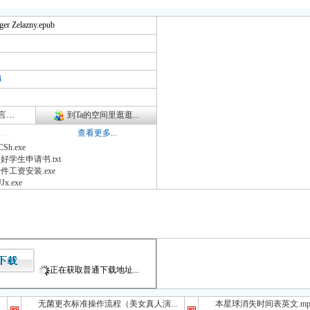
ger Zelazny.epub
4
咨询
到Ta的空间里逛逛...
查看更多...
CSh.exe
好学生申请书.txt
件工资安装.exe
JJx.exe
正在获取普通下载地址...
无菌更衣标准操作流程（美女真人演...
本星球消失时间表英文.mp