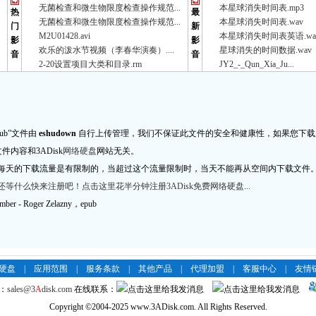
无菌检查和微生物限度检查操作规范...
本星球消失时间表.mp3
热
最
无菌检查和微生物限度检查操作规范...
本星球消失时间表.wav
门
新
M2U01428.avi
本星球消失时间表英语.wa
影
影
欢乐的泼水节视频（李春华演奏）....
星球消失的时间数据.wav
音
音
2-20设置项目大类和目录.rm
JY2_-_Qun_Xia_Ju...
y.epub”文件由
eshudown
自行上传管理，我们不保证此文件的安全和健康性，如果您下载
内容和3ADisk
网络硬盘
网站无关。
每天的下载流量是有限制的，当超过这个流量限制时，当天不能再从空间内下载文件
等什么快来注册吧！点击这里花半分钟注册3ADisk免费网络硬盘...
er - Roger Zelazny，epub
络硬盘
|
应用范围
|
服务条款
|
其他产品
|
代理加盟
|
客服中心
|
友情
：
sales@3
A
disk.com
在线联系：
Copyright
©
2004-2025 www.3ADisk.com. All Rights Reserved.