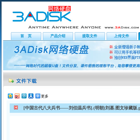
首 页
产品介绍
提取文件
上传文件
更多
[中国古代八大兵书——刘伯温兵书].(明朝)刘基.图文珍藏版.p