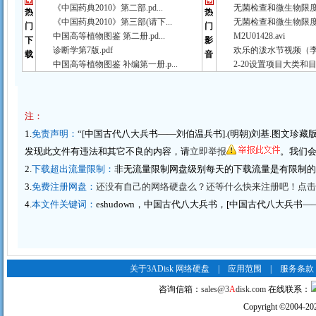
《中国药典2010》第二部.pd...
无菌检查和微生物限度检
热
热
《中国药典2010》第三部(请下...
无菌检查和微生物限度检
门
门
中国高等植物图鉴 第二册.pd...
M2U01428.avi
下
影
诊断学第7版.pdf
欢乐的泼水节视频（李春
载
音
中国高等植物图鉴 补编第一册.p...
2-20设置项目大类和目
注：
1.
免责声明：
“[中国古代八大兵书——刘伯温兵书].(明朝)刘基.图文珍藏版.
发现此文件有违法和其它不良的内容，请
立即举报
。我们会
2.
下载超出流量限制：
非无流量限制网盘级别每天的下载流量是有限制
3.
免费注册网盘：
还没有自己的网络硬盘么？还等什么快来注册吧！点击这里
4.
本文件关键词：
eshudown，中国古代八大兵书，[中国古代八大兵书——
关于3ADisk 网络硬盘
|
应用范围
|
服务条款
咨询信箱：
sales@3
A
disk.com
在线联系：
Copyright
©
2004-20