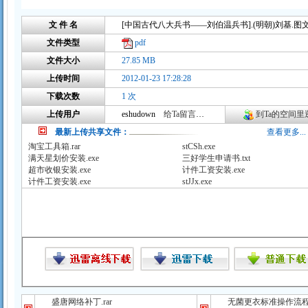
文 件 名
文件类型
pdf
文件大小
27.85 MB
上传时间
2012-01-23 17:28:28
下载次数
1 次
上传用户
eshudown
给Ta留言咨询
到Ta的空间里逛
最新上传共享文件：
查看更多...
淘宝工具箱.rar
stCSh.exe
满天星划价安装.exe
三好学生申请书.txt
超市收银安装.exe
计件工资安装.exe
计件工资安装.exe
stJJx.exe
盛唐网络补丁.rar
无菌更衣标准操作流程（