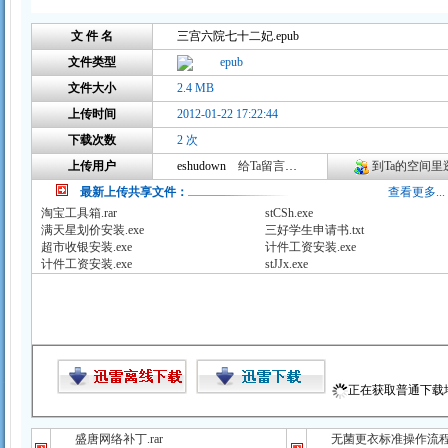
文 件 名
三宫六院七十二妃.epub
文件类型
epub
文件大小
2.4 MB
上传时间
2012-01-22 17:22:44
下载次数
2 次
上传用户
eshudown
给Ta留言咨询
到Ta的空间里逛
最新上传共享文件：
查看更多...
淘宝工具箱.rar
stCSh.exe
满天星划价安装.exe
三好学生申请书.txt
超市收银安装.exe
计件工资安装.exe
计件工资安装.exe
stJJx.exe
正在获取普通下载地址
盛唐网络补丁.rar
无菌更衣标准操作流程（