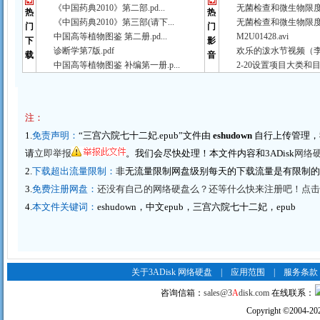
《中国药典2010》第二部.pd...
无菌检查和微生物限度检
热
热
《中国药典2010》第三部(请下...
无菌检查和微生物限度检
门
门
中国高等植物图鉴 第二册.pd...
M2U01428.avi
下
影
诊断学第7版.pdf
欢乐的泼水节视频（李春
载
音
中国高等植物图鉴 补编第一册.p...
2-20设置项目大类和目
注：
1.
免责声明：
“三宫六院七十二妃.epub”文件由
eshudown
自行上传管理，
请
立即举报
。我们会尽快处理！本文件内容和3ADisk
网络
2.
下载超出流量限制：
非无流量限制网盘级别每天的下载流量是有限制
3.
免费注册网盘：
还没有自己的网络硬盘么？还等什么快来注册吧！点击这里
4.
本文件关键词：
eshudown，中文epub，三宫六院七十二妃，epub
关于3ADisk 网络硬盘
|
应用范围
|
服务条款
咨询信箱：
sales@3
A
disk.com
在线联系：
Copyright
©
2004-20