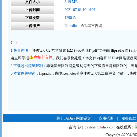
文件大小
3.19 MB
上传时间
2021-07-01 10:14:07
下载次数
1290 次
上传用户
flipradio
给Ta留言咨询
注：
1.
免责声明：
“翻电2.0 C2 哲学研究 E22 什么是“相”.pdf”文件由
flipradio
自行上
请
立即举报
。我们会尽快处理！本文件内容和
3ADisk网络硬盘
2.
下载超出流量限制：
非无流量限制网盘级别每天的下载流量是有限制的，当
3.
本文件关键词：
flipradio，翻电Keynotes分享,翻电2_0第二章讲义（完），翻电2
关于3ADisk 网络硬盘
|
应用范围
|
服务条款
咨询信箱：
sales@3
A
disk.com
在线联系：
Copyright
©
2004-20