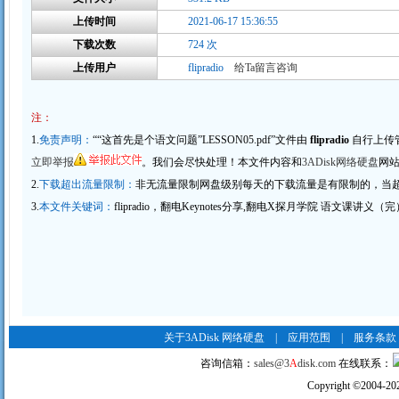
上传时间
2021-06-17 15:36:55
下载次数
724 次
上传用户
flipradio
给Ta留言咨询
注：
1.
免责声明：
““这首先是个语文问题”LESSON05.pdf”文件由
flipradio
自行上传
立即举报
。我们会尽快处理！本文件内容和
3ADisk网络硬盘
网
2.
下载超出流量限制：
非无流量限制网盘级别每天的下载流量是有限制的，当
3.
本文件关键词：
flipradio，翻电Keynotes分享,翻电X探月学院 语文课讲义（
关于3ADisk 网络硬盘
|
应用范围
|
服务条款
咨询信箱：
sales@3
A
disk.com
在线联系：
Copyright
©
2004-20