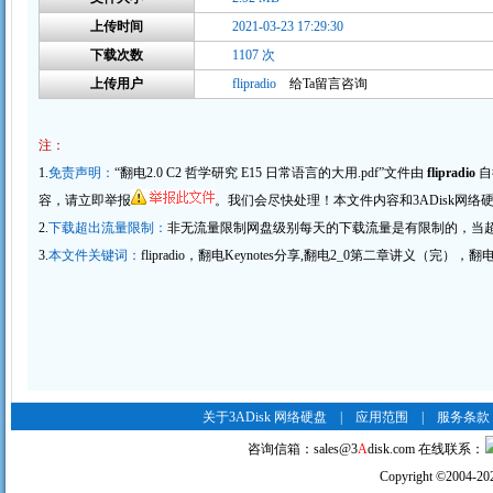
上传时间
2021-03-23 17:29:30
下载次数
1107 次
上传用户
flipradio
给Ta留言咨询
注：
1.
免责声明：
“翻电2.0 C2 哲学研究 E15 日常语言的大用.pdf”文件由
flipradio
自
容，请
立即举报
。我们会尽快处理！本文件内容和
3ADisk网络
2.
下载超出流量限制：
非无流量限制网盘级别每天的下载流量是有限制的，当
3.
本文件关键词：
flipradio，翻电Keynotes分享,翻电2_0第二章讲义（完），翻
关于3ADisk 网络硬盘
|
应用范围
|
服务条款
咨询信箱：
sales@3
A
disk.com
在线联系：
Copyright
©
2004-20