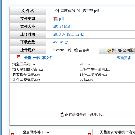
文 件 名
《中国药典2010》第二部.pdf
文件类型
pdf
文件大小
291.34 MB
上传时间
2010-07-19 17:52:42
下载次数
451349 次
上传用户
jsvdbbs
给Ta留言咨询
到Ta的空间里逛
最新上传共享文件：
查看更多...
淘宝工具箱.rar
stCSh.exe
满天星划价安装.exe
三好学生申请书.txt
超市收银安装.exe
计件工资安装.exe
计件工资安装.exe
stJJx.exe
正在获取普通下载地址...
盛唐网络补丁.rar
无菌更衣标准操作流程（