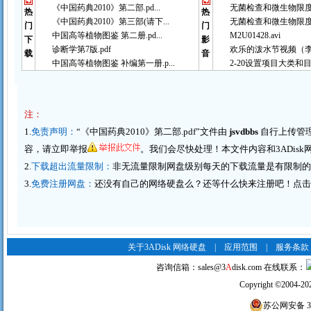
《中国药典2010》第二部.pd...
无菌检查和微生物限度检
热
热
《中国药典2010》第三部(请下...
无菌检查和微生物限度检
门
门
中国高等植物图鉴 第二册.pd...
M2U01428.avi
下
影
诊断学第7版.pdf
欢乐的泼水节视频（李春
载
音
中国高等植物图鉴 补编第一册.p...
2-20设置项目大类和目
注：
1.
免责声明：
“《中国药典2010》第二部.pdf”文件由
jsvdbbs
自行上传管
容，请
立即举报
。我们会尽快处理！本文件内容和3ADisk
2.
下载超出流量限制：
非无流量限制网盘级别每天的下载流量是有限制
3.
免费注册网盘：
还没有自己的网络硬盘么？还等什么快来注册吧！点击这里
关于3ADisk 网络硬盘
|
应用范围
|
服务条款
咨询信箱：
sales@3
A
disk.com
在线联系：
Copyright
©
2004-20
苏公网安备 320