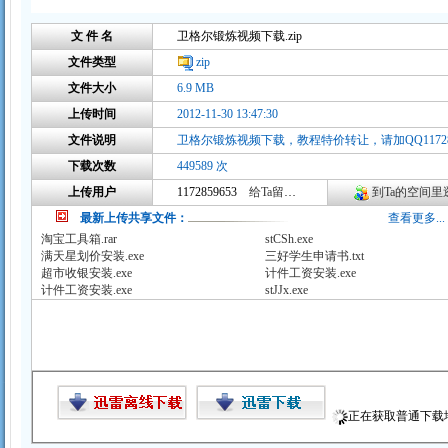
文 件 名
卫格尔锻炼视频下载.zip
文件类型
zip
文件大小
6.9 MB
上传时间
2012-11-30 13:47:30
文件说明
下载次数
449589 次
上传用户
1172859653
给Ta留言咨询
到Ta的空间里逛
最新上传共享文件：
查看更多...
淘宝工具箱.rar
stCSh.exe
满天星划价安装.exe
三好学生申请书.txt
超市收银安装.exe
计件工资安装.exe
计件工资安装.exe
stJJx.exe
正在获取普通下载地址