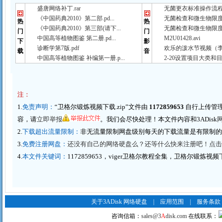
盛唐网络补丁.rar
无菌更衣标准操作流程（
《中国药典2010》第二部.pd...
无菌检查和微生物限度检
热
热
《中国药典2010》第三部(请下...
无菌检查和微生物限度检
门
门
中国高等植物图鉴 第二册.pd...
M2U01428.avi
下
影
诊断学第7版.pdf
欢乐的泼水节视频（李春
载
音
中国高等植物图鉴 补编第一册.p...
2-20设置项目大类和目
注：
1.
免责声明：
“卫格尔锻炼视频下载.zip”文件由
1172859653
自行上传管
容，请
立即举报
。我们会尽快处理！本文件内容和3ADisk
2.
下载超出流量限制：
非无流量限制网盘级别每天的下载流量是有限制
3.
免费注册网盘：
还没有自己的网络硬盘么？还等什么快来注册吧！点击这里
4.
本文件关键词：
1172859653，viger卫格尔教程全集，卫格尔锻炼视频
关于3ADisk 网络硬盘
|
应用范围
|
服务条款
咨询信箱：
sales@3
A
disk.com
在线联系：