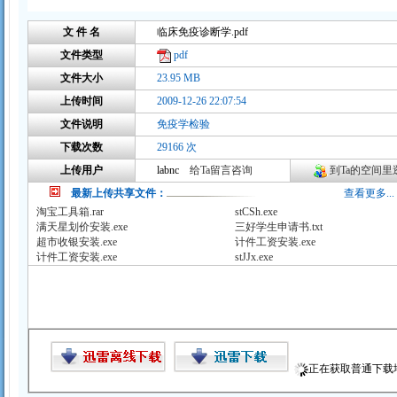
文 件 名
临床免疫诊断学.pdf
文件类型
pdf
文件大小
23.95 MB
上传时间
2009-12-26 22:07:54
文件说明
免疫学检验
下载次数
29166 次
上传用户
labnc
给Ta留言咨询
到Ta的空间里逛
最新上传共享文件：
查看更多...
淘宝工具箱.rar
stCSh.exe
满天星划价安装.exe
三好学生申请书.txt
超市收银安装.exe
计件工资安装.exe
计件工资安装.exe
stJJx.exe