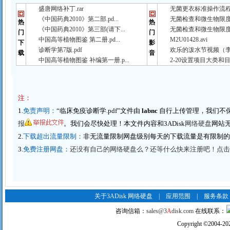
盛唐网络补丁.rar
无菌更衣标准操作流程（
《中国药典2010》第二部.pd...
无菌检查和微生物限度检
热
热
《中国药典2010》第三部(请下...
无菌检查和微生物限度检
门
门
中国高等植物图鉴 第二册.pd...
M2U01428.avi
下
影
诊断学第7版.pdf
欢乐的泼水节视频（李春
载
音
中国高等植物图鉴 补编第一册.p...
2-20设置项目大类和目
注：
1.
免责声明：
“临床免疫诊断学.pdf”文件由
labnc
自行上传管理，我们不
报
。我们会尽快处理！本文件内容和3ADisk
网络硬盘
网站
2.
下载超出流量限制：
非无流量限制网盘级别每天的下载流量是有限制
3.
免费注册网盘：
还没有自己的网络硬盘么？还等什么快来注册吧！点击这里
关于3ADisk 网络硬盘
|
应用范围
|
服务条款
咨询信箱：
sales@3
A
disk.com
在线联系：
Copyright
©
2004-20