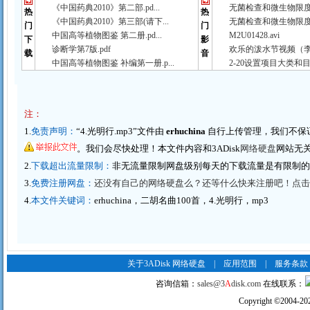
《中国药典2010》第二部.pd...
无菌检查和微生物限度检
热
热
《中国药典2010》第三部(请下...
无菌检查和微生物限度检
门
门
中国高等植物图鉴 第二册.pd...
M2U01428.avi
下
影
诊断学第7版.pdf
欢乐的泼水节视频（李春
载
音
中国高等植物图鉴 补编第一册.p...
2-20设置项目大类和目
注：
1.
免责声明：
“4.光明行.mp3”文件由
erhuchina
自行上传管理，我们不保
。我们会尽快处理！本文件内容和3ADisk
网络硬盘
网站无
2.
下载超出流量限制：
非无流量限制网盘级别每天的下载流量是有限制
3.
免费注册网盘：
还没有自己的网络硬盘么？还等什么快来注册吧！点击这里
4.
本文件关键词：
erhuchina，二胡名曲100首，4.光明行，mp3
关于3ADisk 网络硬盘
|
应用范围
|
服务条款
咨询信箱：
sales@3
A
disk.com
在线联系：
Copyright
©
2004-20