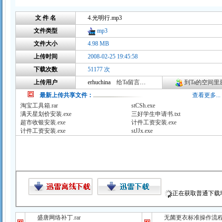
文 件 名
4.光明行.mp3
文件类型
mp3
文件大小
4.98 MB
上传时间
2008-02-25 19:45:58
下载次数
51177 次
上传用户
erhuchina
给Ta留言咨询
到Ta的空间里逛
最新上传共享文件：
查看更多...
淘宝工具箱.rar
stCSh.exe
满天星划价安装.exe
三好学生申请书.txt
超市收银安装.exe
计件工资安装.exe
计件工资安装.exe
stJJx.exe
正在获取普通下载地址
盛唐网络补丁.rar
无菌更衣标准操作流程（