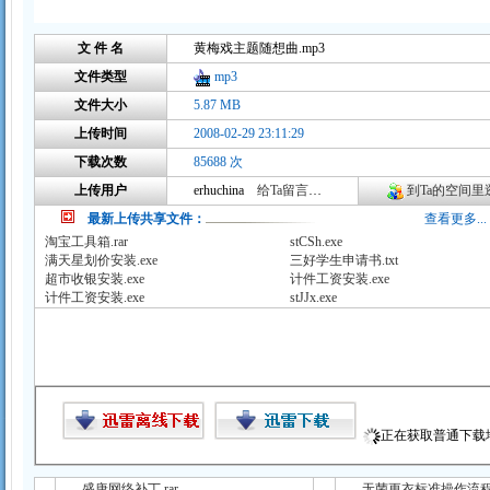
文 件 名
黄梅戏主题随想曲.mp3
文件类型
mp3
文件大小
5.87 MB
上传时间
2008-02-29 23:11:29
下载次数
85688 次
上传用户
erhuchina
给Ta留言咨询
到Ta的空间里逛
最新上传共享文件：
查看更多...
淘宝工具箱.rar
stCSh.exe
满天星划价安装.exe
三好学生申请书.txt
超市收银安装.exe
计件工资安装.exe
计件工资安装.exe
stJJx.exe
正在获取普通下载地址
盛唐网络补丁.rar
无菌更衣标准操作流程（