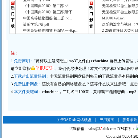
《中国药典2010》第二部.pd...
无菌检查和微生物限度检
热
热
《中国药典2010》第三部(请下...
无菌检查和微生物限度检
门
门
中国高等植物图鉴 第二册.pd...
M2U01428.avi
下
影
诊断学第7版.pdf
欢乐的泼水节视频（李春
载
音
中国高等植物图鉴 补编第一册.p...
2-20设置项目大类和目
注：
1.
免责声明：
“黄梅戏主题随想曲.mp3”文件由
erhuchina
自行上传管理，
请
立即举报
。我们会尽快处理！本文件内容和3ADisk
网络
2.
下载超出流量限制：
非无流量限制网盘级别每天的下载流量是有限制
3.
免费注册网盘：
还没有自己的网络硬盘么？还等什么快来注册吧！点击这里
4.
本文件关键词：
erhuchina，二胡名曲100首，黄梅戏主题随想曲，mp3
关于3ADisk 网络硬盘
|
应用范围
|
服务条款
咨询信箱：
sales@3
A
disk.com
在线联系：
Copyright
©
2004-20