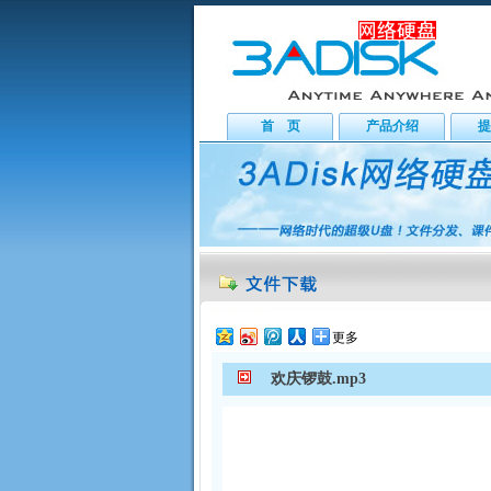
首 页
产品介绍
提
更多
欢庆锣鼓.mp3