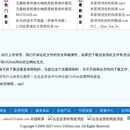
无菌检查和微生物限度检查操作规范...
本星球消失时间表.mp3
热
最
无菌检查和微生物限度检查操作规范...
本星球消失时间表.wav
门
新
M2U01428.avi
本星球消失时间表英语.wa
影
影
欢乐的泼水节视频（李春华演奏）....
星球消失的时间数据.wav
音
音
2-20设置项目大类和目录.rm
JY2_-_Qun_Xia_Ju...
a
自行上传管理，我们不保证此文件的安全和健康性，如果您下载后发现此文件有违法
3ADisk
网络硬盘
网站无关。
每天的下载流量是有限制的，当超过这个流量限制时，当天不能再从空间内下载文件
等什么快来注册吧！点击这里花半分钟注册3ADisk免费网络硬盘...
首，欢庆锣鼓，mp3
络硬盘
|
应用范围
|
服务条款
|
其他产品
|
代理加盟
|
客服中心
|
友情
：
sales@3
A
disk.com
在线联系：
Copyright
©
2004-2025 www.3ADisk.com. All Rights Reserved.