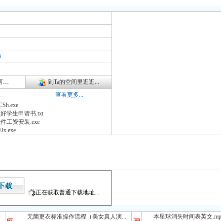
6
询
到Ta的空间里逛逛...
查看更多...
CSh.exe
好学生申请书.txt
件工资安装.exe
JJx.exe
正在获取普通下载地址...
无菌更衣标准操作流程（美女真人演...
本星球消失时间表英文.mp