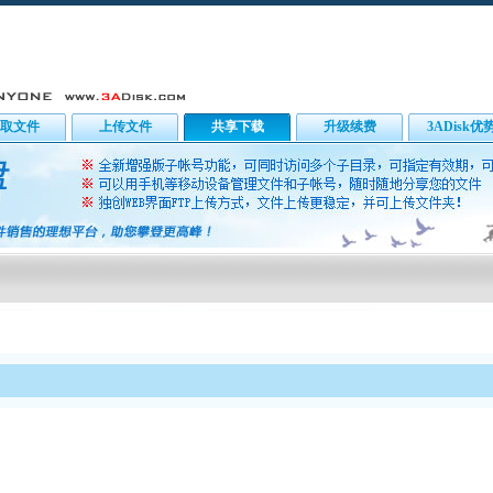
取文件
上传文件
共享下载
升级续费
3ADisk优