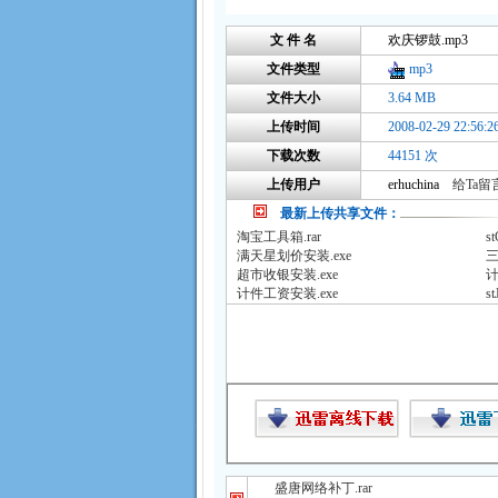
文 件 名
欢庆锣鼓.mp3
文件类型
mp3
文件大小
3.64 MB
上传时间
2008-02-29 22:56:2
下载次数
44151 次
上传用户
erhuchina
给Ta留言咨
最新上传共享文件：
淘宝工具箱.rar
st
满天星划价安装.exe
三
超市收银安装.exe
计
计件工资安装.exe
st
盛唐网络补丁.rar