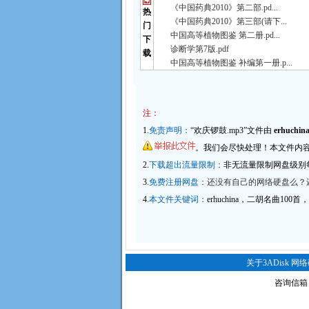
《中国药典2010》第二部.pd...
热
《中国药典2010》第三部(请下...
门
中国高等植物图鉴 第二册.pd...
下
诊断学第7版.pdf
载
中国高等植物图鉴 补编第一册.p...
注：
1.
免责声明：
“欢庆锣鼓.mp3”文件由
erhuchin
。我们会尽快处理！本文件内容和
2.
下载超出流量限制：
非无流量限制网盘级别
3.
免费注册网盘：
还没有自己的网络硬盘么？还
4.
本文件关键词：
erhuchina，二胡名曲100
关于3ADisk 网
咨询信箱